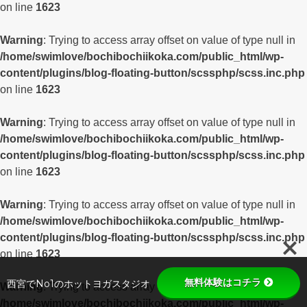
on line
1623
Warning
: Trying to access array offset on value of type null in
/home/swimlove/bochibochiikoka.com/public_html/wp-
content/plugins/blog-floating-button/scssphp/scss.inc.php
on line
1623
Warning
: Trying to access array offset on value of type null in
/home/swimlove/bochibochiikoka.com/public_html/wp-
content/plugins/blog-floating-button/scssphp/scss.inc.php
on line
1623
Warning
: Trying to access array offset on value of type null in
/home/swimlove/bochibochiikoka.com/public_html/wp-
content/plugins/blog-floating-button/scssphp/scss.inc.php
on line
1623
無料体験はコチラ
西宮でNo1のホットヨガスタジオ
Warning
: Trying to access array offset on value of type null in
/home/swimlove/bochibochiikoka.com/public_html/wp-